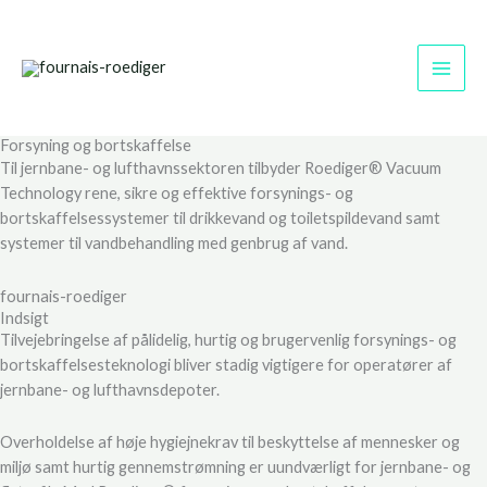
Gå
til
indholdet
Forsyning og bortskaffelse
Til jernbane- og lufthavnssektoren tilbyder Roediger® Vacuum
Technology rene, sikre og effektive forsynings- og
bortskaffelsessystemer til drikkevand og toiletspildevand samt
systemer til vandbehandling med genbrug af vand.
fournais-roediger
Indsigt
Tilvejebringelse af pålidelig, hurtig og brugervenlig forsynings- og
bortskaffelsesteknologi bliver stadig vigtigere for operatører af
jernbane- og lufthavnsdepoter.
Overholdelse af høje hygiejnekrav til beskyttelse af mennesker og
miljø samt hurtig gennemstrømning er uundværligt for jernbane- og