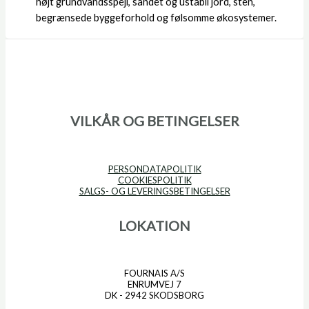
højt grundvandsspejl, sandet og ustabil jord, sten,
begrænsede byggeforhold og følsomme økosystemer.
VILKÅR OG BETINGELSER
PERSONDATAPOLITIK
COOKIESPOLITIK
SALGS- OG LEVERINGSBETINGELSER
LOKATION
FOURNAIS A/S
ENRUMVEJ 7
DK - 2942 SKODSBORG