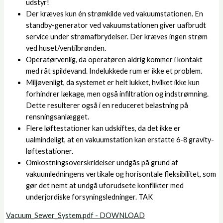
udstyr!
Der kræves kun én strømkilde ved vakuumstationen. En
standby-generator ved vakuumstationen giver uafbrudt
service under strømafbrydelser. Der kræves ingen strøm
ved huset/ventilbrønden.
Operatørvenlig, da operatøren aldrig kommer i kontakt
med råt spildevand. Indelukkede rum er ikke et problem.
Miljøvenligt, da systemet er helt lukket, hvilket ikke kun
forhindrer lækage, men også infiltration og indstrømning.
Dette resulterer også i en reduceret belastning på
rensningsanlægget.
Flere løftestationer kan udskiftes, da det ikke er
ualmindeligt, at en vakuumstation kan erstatte 6-8 gravity-
løftestationer.
Omkostningsoverskridelser undgås på grund af
vakuumledningens vertikale og horisontale fleksibilitet, som
gør det nemt at undgå uforudsete konflikter med
underjordiske forsyningsledninger. TAK
Vacuum_Sewer_System.pdf - DOWNLOAD