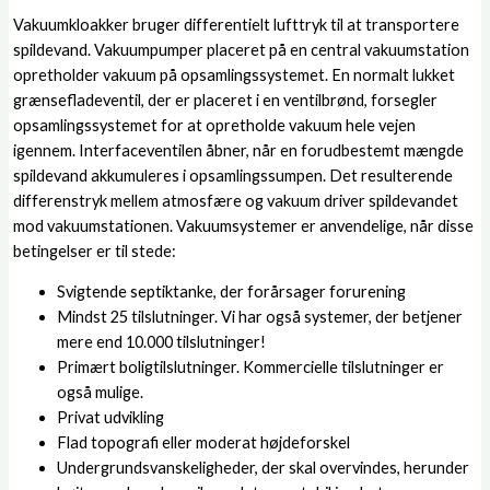
Vakuumkloakker bruger differentielt lufttryk til at transportere
spildevand. Vakuumpumper placeret på en central vakuumstation
opretholder vakuum på opsamlingssystemet. En normalt lukket
grænsefladeventil, der er placeret i en ventilbrønd, forsegler
opsamlingssystemet for at opretholde vakuum hele vejen
igennem. Interfaceventilen åbner, når en forudbestemt mængde
spildevand akkumuleres i opsamlingssumpen. Det resulterende
differenstryk mellem atmosfære og vakuum driver spildevandet
mod vakuumstationen. Vakuumsystemer er anvendelige, når disse
betingelser er til stede:
Svigtende septiktanke, der forårsager forurening
Mindst 25 tilslutninger. Vi har også systemer, der betjener
mere end 10.000 tilslutninger!
Primært boligtilslutninger. Kommercielle tilslutninger er
også mulige.
Privat udvikling
Flad topografi eller moderat højdeforskel
Undergrundsvanskeligheder, der skal overvindes, herunder